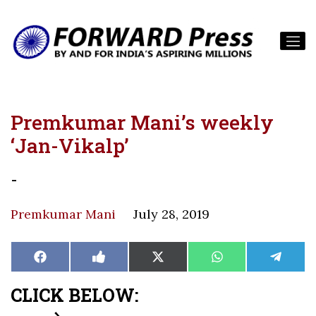
Premkumar Mani’s weekly
‘Jan-Vikalp’
-
Premkumar Mani
July 28, 2019
Share
Share
Share
Share
Share
Facebook
Like
X
WhatsApp
Teleg
on
on
on
on
on
on
(Twitter)
Facebook
CLICK BELOW: