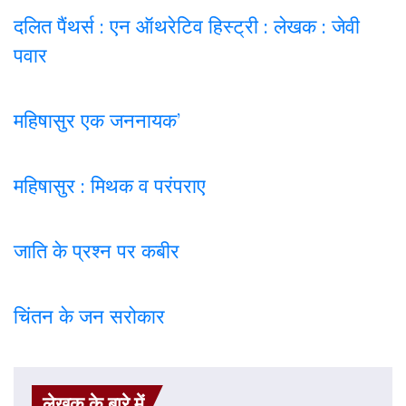
दलित पैंथर्स : एन ऑथरेटिव हिस्ट्री : लेखक : जेवी
पवार
महिषासुर एक जननायक’
महिषासुर : मिथक व परंपराए
जाति के प्रश्न पर कबी
र
चिंतन के जन सरोकार
लेखक के बारे में