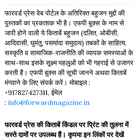
फारवर्ड प्रेस वेब पोर्टल के अतिरिक्‍त बहुजन मुद्दों की
पुस्‍तकों का प्रकाशक भी है। एफपी बुक्‍स के नाम से
जारी होने वाली ये किताबें बहुजन (दलित, ओबीसी,
आदिवासी, घुमंतु, पसमांदा समुदाय) तबकों के साहित्‍य,
सस्‍क‍ृति व सामाजिक-राजनीति की व्‍यापक समस्‍याओं के
साथ-साथ इसके सूक्ष्म पहलुओं को भी गहराई से उजागर
करती हैं। एफपी बुक्‍स की सूची जानने अथवा किताबें
मंगवाने के लिए संपर्क करें। मोबाइल :
+917827427311, ईमेल
:
info@forwardmagazine.in
फारवर्ड प्रेस की किताबें किंडल पर प्रिंट की तुलना में
सस्ते दामों पर उपलब्ध हैं। कृपया इन लिंकों पर देखें