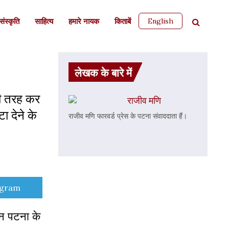
English
ंस्कृति
साहित्‍य
हमारे नायक
किताबें
लेखक के बारे में
्छी तरह कर
राजीव मणि
ा देने के
राजीव मणि फारवर्ड प्रेस के पटना संवाददाता हैं।
e
egram
न पटना के