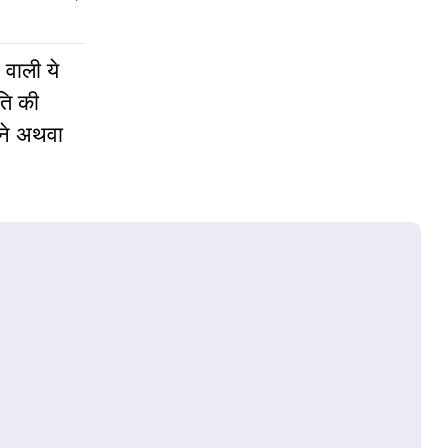
 वाली ये
ति की
नने अथवा