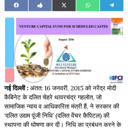
Share
Share
Share
Share
Share
Facebook
Like
X
WhatsApp
Teleg
on
on
on
on
on
on
(Twitter)
Facebook
नई दिल्ली :
अंतत: 16 जनवरी, 2015 को नरेंद्र मोदी
कैबिनेट के दलित चेहरे थावरचंद्र गहलोत, जो
सामाजिक न्याय व आधिकारिता मंत्री हैं, ने सरकार की
‘दलित उद्यम पूंजी निधि’ (दलित वेंचर कैपिटल) की
स्थापना की घोषणा कर दी। निधि का प्रबंधन करने के