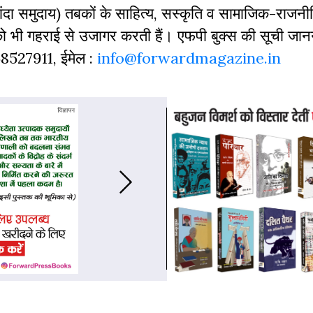
दा समुदाय) तबकों के साहित्‍य, सस्‍क‍ृति व सामाजिक-राजनी
 को भी गहराई से उजागर करती हैं। एफपी बुक्‍स की सूची जा
968527911, ईमेल :
info@forwardmagazine.in