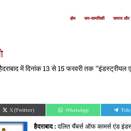
होम
सम-सामयिकी
समाज और स
ो
हैदराबाद में दिनांक 13 से 15 फरवरी तक ''इंडस्ट्रीयल
Share
Share
Shar
X (Twitter)
WhatsApp
Tel
on
on
on
हैदराबाद :
दलित चैंबर्स ऑफ कामर्स एंड इंडस