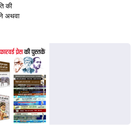
ति की
नने अथवा