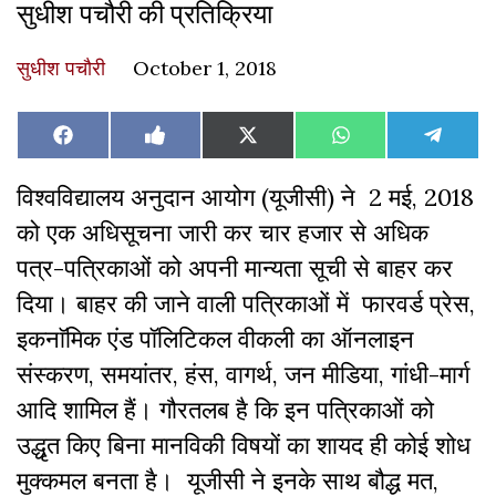
सुधीश पचौरी की प्रतिक्रिया
सुधीश पचौरी
October 1, 2018
Share
Share
Share
Share
Share
Facebook
Like
X
WhatsApp
Teleg
on
on
on
on
on
on
(Twitter)
Facebook
विश्वविद्यालय अनुदान आयोग (यूजीसी) ने 2 मई, 2018
को एक अधिसूचना जारी कर चार हजार से अधिक
पत्र-पत्रिकाओं को अपनी मान्यता सूची से बाहर कर
दिया। बाहर की जाने वाली पत्रिकाओं में फारवर्ड प्रेस,
इकनाॅमिक एंड पॉलिटिकल वीकली का ऑनलाइन
संस्करण, समयांतर, हंस, वागर्थ, जन मीडिया, गांधी-मार्ग
आदि शामिल हैं। गौरतलब है कि इन पत्रिकाओं को
उ‍द्धृत किए बिना मानविकी विषयों का शायद ही कोई शोध
मुक्कमल बनता है। यूजीसी ने इनके साथ बौद्ध मत,