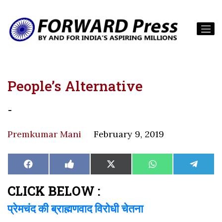
People’s Alternative
-
Premkumar Mani
February 9, 2019
Share
Share
Share
Share
Share
Facebook
Like
X
WhatsApp
Teleg
on
on
on
on
on
on
(Twitter)
Facebook
CLICK BELOW :
प्रेमचंद की ब्राह्मणवाद विरोधी चेतना