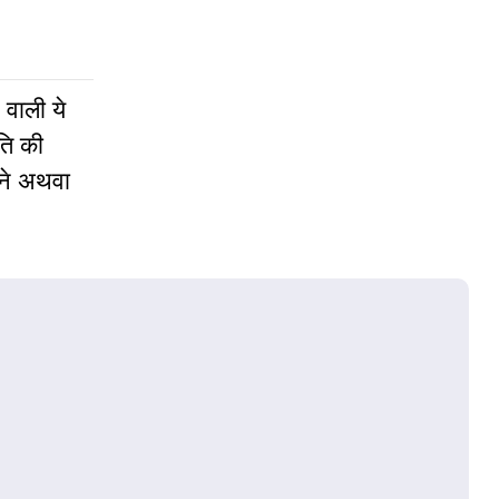
 वाली ये
ति की
नने अथवा