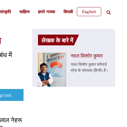
English
ंस्कृति
साहित्‍य
हमारे नायक
किताबें
ा
लेखक के बारे में
ंध में
नवल किशोर कुमार
नवल किशोर कुमार फॉरवर्ड
प्रेस के संपादक (हिन्दी) हैं।
e
egram
रलाल नेहरू