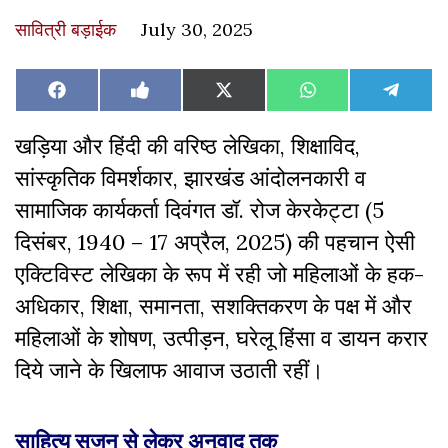
सावित्री बड़ाईक
July 30, 2025
Share
Share
Share
Share
Share
Facebook
Like
X
WhatsApp
Teleg
on
on
on
on
on
on
(Twitter)
Facebook
खड़िया और हिंदी की वरिष्ठ लेखिका, शिक्षाविद,
सांस्कृतिक विमर्शकार, झारखंड आंदोलनकारी व
सामाजिक कार्यकर्ता दिवंगत डॉ. रोज केरकेट्टा (5
दिसंबर, 1940 – 17 अप्रैल, 2025) की पहचान ऐसी
एक्टिविस्ट लेखिका के रूप में रही जो महिलाओं के हक-
अधिकार, शिक्षा, समानता, सशक्तिकरण के पक्ष में और
महिलाओं के शोषण, उत्पीड़न, घरेलू हिंसा व डायन करार
दिये जाने के खिलाफ आवाज उठाती रहीं।
साहित्य सृजन से लेकर अनुवाद तक