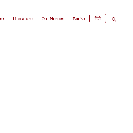
हिंदी
re
Literature
Our Heroes
Books