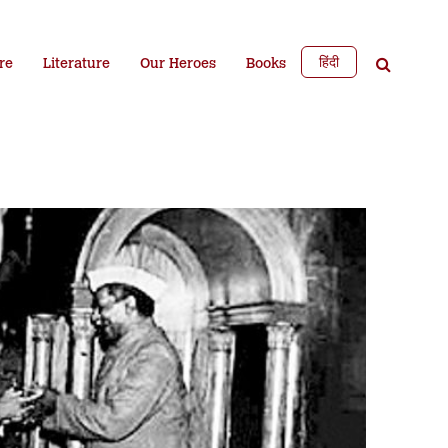
हिंदी
re
Literature
Our Heroes
Books