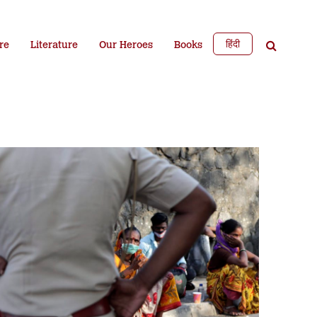
हिंदी
re
Literature
Our Heroes
Books