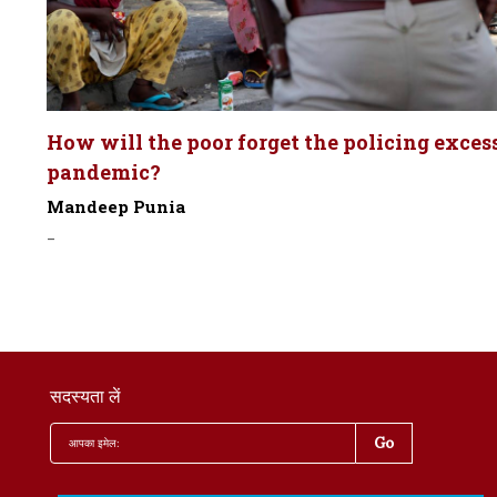
How will the poor forget the policing exces
pandemic?
Mandeep Punia
-
सदस्यता लें