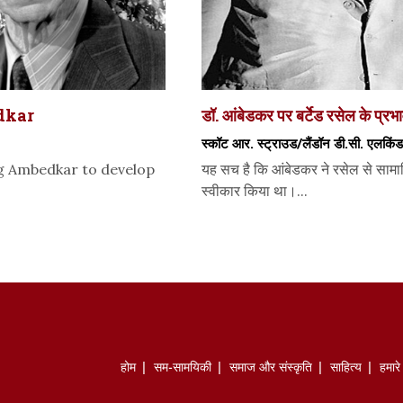
dkar
डॉ. आंबेडकर पर बर्टेड रसेल के प्
स्कॉट आर. स्ट्राउड/लैंडॉन डी.सी. एलकिंड
ng Ambedkar to develop
यह सच है कि आंबेडकर ने रसेल से सा
स्वीकार किया था।...
होम
सम-सामयिकी
समाज और संस्कृति
साहित्‍य
हमार