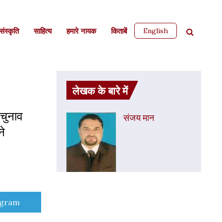
English
ंस्कृति
साहित्‍य
हमारे नायक
किताबें
लेखक के बारे में
 चुनाव
संजय मान
ने
e
egram