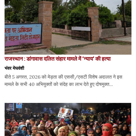
राजस्थान : डांगावास दलित संहार मामले में ‘न्याय’ की हत्या
भंवर मेघवंशी
बीते 5 अगस्त, 2026 को मेड़ता की एससी/एसटी विशेष अदालत ने इस
मामले के सभी 40 अभियुक्तों को संदेह का लाभ देते हुए दोषमुक्त...