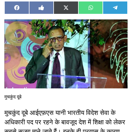
Share
Share
Share
Share
Share
Facebook
Like
X
WhatsApp
Teleg
on
on
on
on
on
on
(Twitter)
Facebook
मुचकुंद दूबे
मुचकुंद दूबे आईएफ़एस यानी भारतीय विदेश सेवा के
अधिकारी पद पर रहने के बावजूद देश में शिक्षा को लेकर
सबसे सजग माने जाते हैं। इनके ही प्रयास के कारण