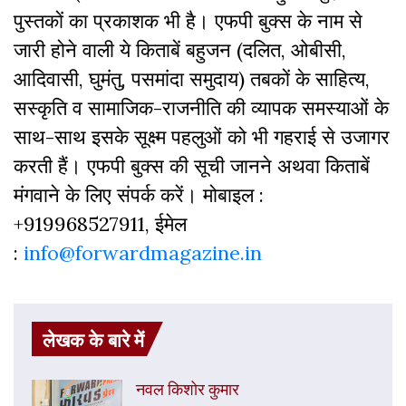
पुस्‍तकों का प्रकाशक भी है। एफपी बुक्‍स के नाम से
जारी होने वाली ये किताबें बहुजन (दलित, ओबीसी,
आदिवासी, घुमंतु, पसमांदा समुदाय) तबकों के साहित्‍य,
सस्‍क‍ृति व सामाजिक-राजनीति की व्‍यापक समस्‍याओं के
साथ-साथ इसके सूक्ष्म पहलुओं को भी गहराई से उजागर
करती हैं। एफपी बुक्‍स की सूची जानने अथवा किताबें
मंगवाने के लिए संपर्क करें। मोबाइल :
+919968527911, ईमेल
:
info@forwardmagazine.in
लेखक के बारे में
नवल किशोर कुमार