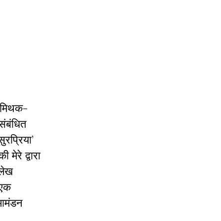
ं; मिथक-
संबंधित
ुरप्रिया’
मेरे द्वारा
 लेख
 एक
मामंडन