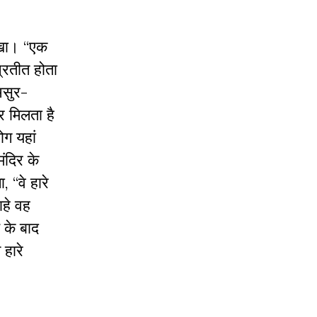
दिखा। “एक
प्रतीत होता
असुर-
र मिलता है
ोग यहां
ंदिर के
 “वे हारे
ाहे वह
 के बाद
 हारे