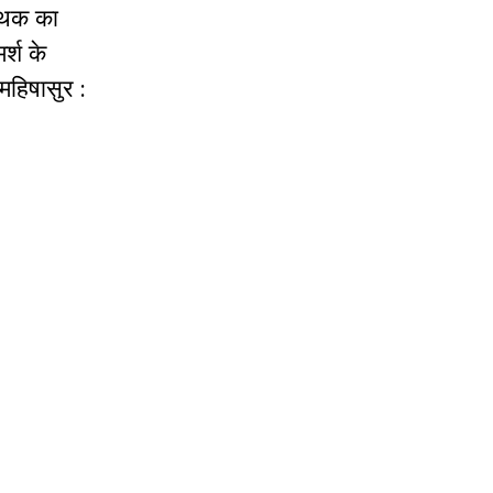
मिथक का
र्श के
महिषासुर :