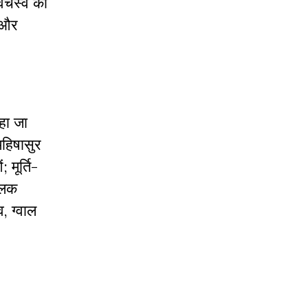
र्चस्व को
क और
कहा जा
महिषासुर
 मूर्ति-
पालक
, ग्वाल