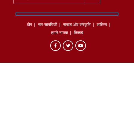
होम
सम-सामयिकी
समाज और संस्कृति
साहित्‍य
हमारे नायक
किताबें