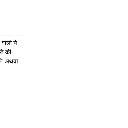
 वाली ये
ति की
नने अथवा