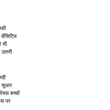
ाफी
सेंसिटिव
ो भी
, उतनी
सदी
े सुधार
ियस बच्चों
इस पर