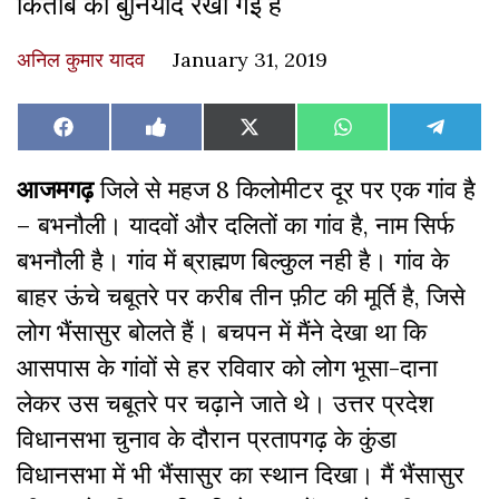
किताब की बुनियाद रखी गई है
अनिल कुमार यादव
January 31, 2019
Share
Share
Share
Share
Share
Facebook
Like
X
WhatsApp
Teleg
on
on
on
on
on
on
(Twitter)
Facebook
आजमगढ़
जिले से महज 8 किलोमीटर दूर पर एक गांव है
– बभनौली। यादवों और दलितों का गांव है, नाम सिर्फ
बभनौली है। गांव में ब्राह्मण बिल्कुल नही है। गांव के
बाहर ऊंचे चबूतरे पर करीब तीन फ़ीट की मूर्ति है, जिसे
लोग भैंसासुर बोलते हैं। बचपन में मैंने देखा था कि
आसपास के गांवों से हर रविवार को लोग भूसा-दाना
लेकर उस चबूतरे पर चढ़ाने जाते थे। उत्तर प्रदेश
विधानसभा चुनाव के दौरान प्रतापगढ़ के कुंडा
विधानसभा में भी भैंसासुर का स्थान दिखा। मैं भैंसासुर