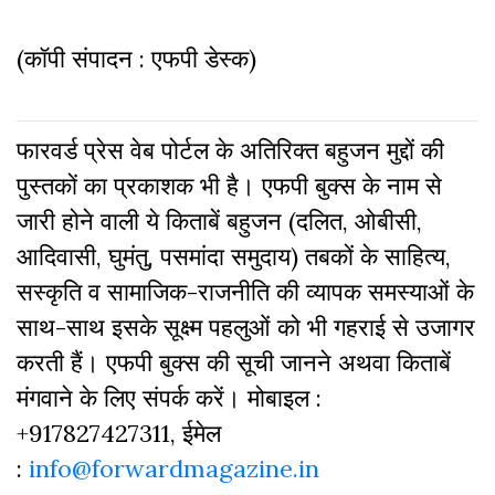
(कॉपी संपादन : एफपी डेस्क)
फारवर्ड प्रेस वेब पोर्टल के अतिरिक्‍त बहुजन मुद्दों की
पुस्‍तकों का प्रकाशक भी है। एफपी बुक्‍स के नाम से
जारी होने वाली ये किताबें बहुजन (दलित, ओबीसी,
आदिवासी, घुमंतु, पसमांदा समुदाय) तबकों के साहित्‍य,
सस्‍क‍ृति व सामाजिक-राजनीति की व्‍यापक समस्‍याओं के
साथ-साथ इसके सूक्ष्म पहलुओं को भी गहराई से उजागर
करती हैं। एफपी बुक्‍स की सूची जानने अथवा किताबें
मंगवाने के लिए संपर्क करें। मोबाइल :
+917827427311, ईमेल
:
info@forwardmagazine.in