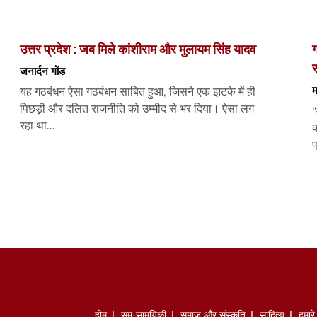
उत्तर प्रदेश : जब मिले कांशीराम और मुलायम सिंह यादव
ग
जनार्दन गोंड
म
यह गठबंधन ऐसा गठबंधन साबित हुआ, जिसने एक झटके में ही
पिछड़ी और दलित राजनीति को उम्मीद से भर दिया। ऐसा लग
“
रहा था...
क
प
होम
सम-सामयिकी
समाज और संस्कृति
साहित्‍य
हमार