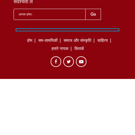
सदस्यता लें
होम
सम-सामयिकी
समाज और संस्कृति
साहित्‍य
हमारे नायक
किताबें