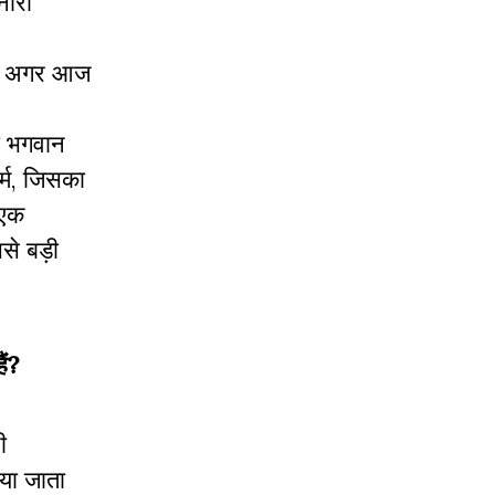
नारा
या। अगर आज
जो भगवान
र्म, जिसका
 एक
ससे बड़ी
ैं?
ी
िया जाता