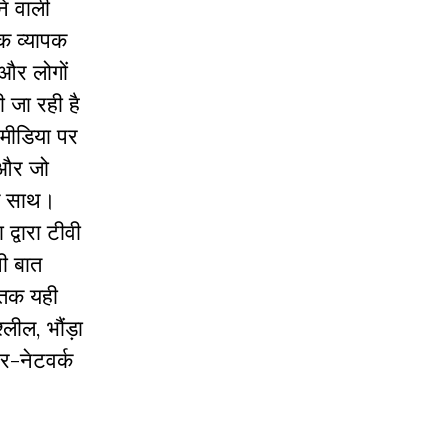
े वाली
एक व्यापक
और लोगों
 जा रही है
 मीडिया पर
ै और जो
के साथ।
्वारा टीवी
नी बात
ं तक यही
लील, भौंड़ा
टर-नेटवर्क