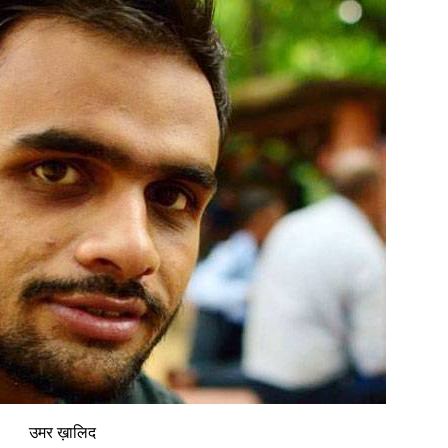
उमर ख़ालिद