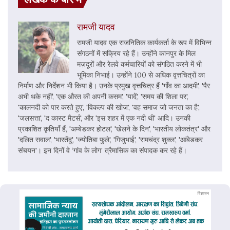
रामजी यादव
रामजी यादव एक राजनितिक कार्यकर्ता के रूप में विभिन्न
संगठनों में सक्रिय रहे हैं। उन्होंने कानपुर के मिल
मज़दूरों और रेलवे कर्मचारियों को संगठित करने में भी
भूमिका निभाई। उन्होंने 100 से अधिक वृत्तचित्रों का
निर्माण और निर्देशन भी किया है। उनके प्रमुख वृत्तचित्र हैं 'गाँव का आदमी', 'पैर
अभी थके नहीं', 'एक औरत की अपनी कसम', 'यादें', 'समय की शिला पर',
'कालनदी को पार करते हुए', 'विकल्प की खोज', 'वह समाज जो जनता का है',
'जलसत्ता', 'द कास्ट मैटर्स', और 'इस शहर में एक नदी थी' आदि। उनकी
प्रकाशित कृतियाँ हैं, 'अम्बेडकर होटल', 'खेलने के दिन', 'भारतीय लोकतंत्र' और
'दलित सवाल', 'भारतेंदु', 'ज्योतिबा फुले', 'गिजुभाई', 'रामचंद्र शुक्ल', 'आंबेडकर
संचयन'। इन दिनों वे ‘गांव के लोग’ त्रैमासिक का संपादक कर रहे हैं।