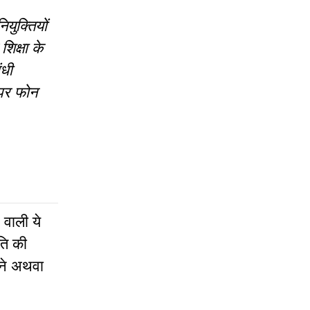
ियुक्तियों
शिक्षा के
ंधी
पर फोन
 वाली ये
ति की
नने अथवा