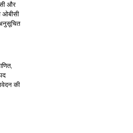
बीसी और
 दो ओबीसी
 अनुसूचित
 गणित,
 पद
आवेदन की