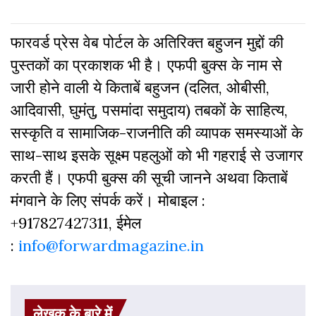
फारवर्ड प्रेस वेब पोर्टल के अतिरिक्‍त बहुजन मुद्दों की
पुस्‍तकों का प्रकाशक भी है। एफपी बुक्‍स के नाम से
जारी होने वाली ये किताबें बहुजन (दलित, ओबीसी,
आदिवासी, घुमंतु, पसमांदा समुदाय) तबकों के साहित्‍य,
सस्‍क‍ृति व सामाजिक-राजनीति की व्‍यापक समस्‍याओं के
साथ-साथ इसके सूक्ष्म पहलुओं को भी गहराई से उजागर
करती हैं। एफपी बुक्‍स की सूची जानने अथवा किताबें
मंगवाने के लिए संपर्क करें। मोबाइल :
+917827427311, ईमेल
:
info@forwardmagazine.in
लेखक के बारे में