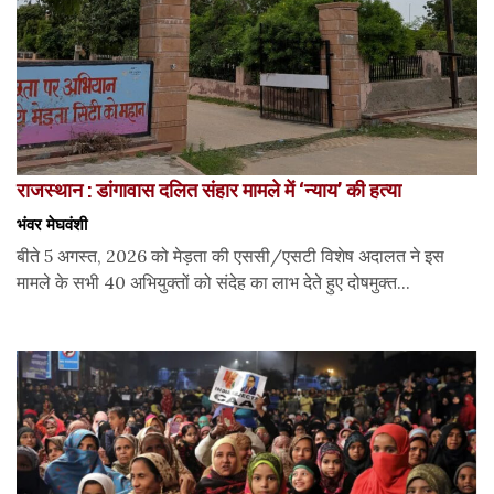
राजस्थान : डांगावास दलित संहार मामले में ‘न्याय’ की हत्या
भंवर मेघवंशी
बीते 5 अगस्त, 2026 को मेड़ता की एससी/एसटी विशेष अदालत ने इस
मामले के सभी 40 अभियुक्तों को संदेह का लाभ देते हुए दोषमुक्त...