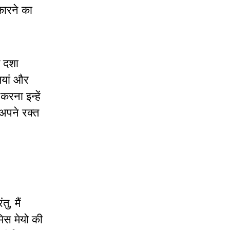
कारने का
क दशा
तियां और
रना इन्हें
 अपने रक्त
ंतु
,
मैं
िस मेयो की