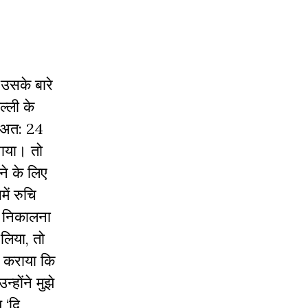
 उसके बारे
ल्ली के
। अत:
24
बनाया। तो
े के लिए
ें रुचि
य निकालना
 लिया
,
तो
त कराया कि
्होंने मुझे
ाय
‘
दि