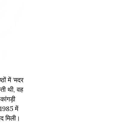
्ठों में
‘
मदर
कती थी
,
वह
,
कांगड़ी
1985
में
दद मिली।