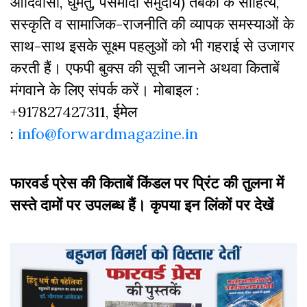
आदिवासी, घुमंतु, पसमांदा समुदाय) तबकों के साहित्‍य,
सस्‍क‍ृति व सामाजिक-राजनीति की व्‍यापक समस्‍याओं के
साथ-साथ इसके सूक्ष्म पहलुओं को भी गहराई से उजागर
करती हैं। एफपी बुक्‍स की सूची जानने अथवा किताबें
मंगवाने के लिए संपर्क करें। मोबाइल :
+917827427311, ईमेल
:
info@forwardmagazine.in
फारवर्ड प्रेस की किताबें किंडल पर प्रिंट की तुलना में
सस्ते दामों पर उपलब्ध हैं। कृपया इन लिंकों पर देखें