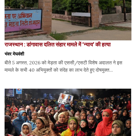
राजस्थान : डांगावास दलित संहार मामले में ‘न्याय’ की हत्या
भंवर मेघवंशी
बीते 5 अगस्त, 2026 को मेड़ता की एससी/एसटी विशेष अदालत ने इस
मामले के सभी 40 अभियुक्तों को संदेह का लाभ देते हुए दोषमुक्त...