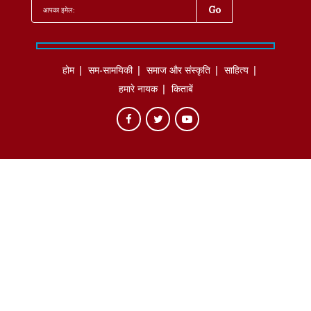
होम
सम-सामयिकी
समाज और संस्कृति
साहित्‍य
हमारे नायक
किताबें