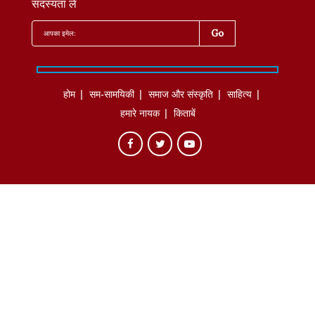
सदस्यता लें
होम
सम-सामयिकी
समाज और संस्कृति
साहित्‍य
हमारे नायक
किताबें