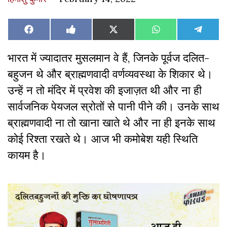
Share
Share
Share
Share
Share
Facebook
Like
X
WhatsApp
Teleg
on
on
on
on
on
on
(Twitter)
Facebook
भारत में ज्यादातर मुसलमान वे हैं, जिनके पूर्वज दलित-
बहुजन थे और ब्राह्मणवादी वर्णव्यवस्था के शिकार थे।
उन्हें न तो मंदिर में प्रवेश की इजाज़त थी और ना ही
सार्वजनिक पेयजल स्रोतों से पानी पीने की। उनके साथ
ब्राह्मणवादी ना तो खाना खाते थे और ना ही इनके साथ
कोई रिश्ता रखते थे। आज भी कमोबेश यही स्थिति
कायम है।