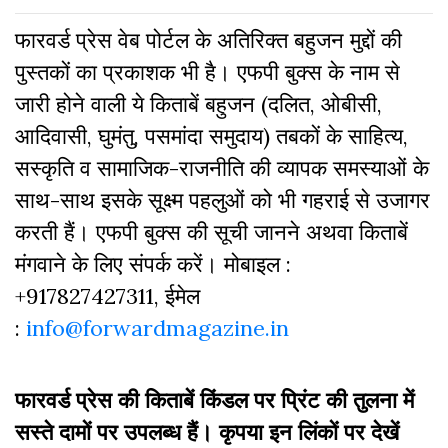
फारवर्ड प्रेस वेब पोर्टल के अतिरिक्‍त बहुजन मुद्दों की
पुस्‍तकों का प्रकाशक भी है। एफपी बुक्‍स के नाम से
जारी होने वाली ये किताबें बहुजन (दलित, ओबीसी,
आदिवासी, घुमंतु, पसमांदा समुदाय) तबकों के साहित्‍य,
सस्‍क‍ृति व सामाजिक-राजनीति की व्‍यापक समस्‍याओं के
साथ-साथ इसके सूक्ष्म पहलुओं को भी गहराई से उजागर
करती हैं। एफपी बुक्‍स की सूची जानने अथवा किताबें
मंगवाने के लिए संपर्क करें। मोबाइल :
+917827427311, ईमेल
:
info@forwardmagazine.in
फारवर्ड प्रेस की किताबें किंडल पर प्रिंट की तुलना में
सस्ते दामों पर उपलब्ध हैं। कृपया इन लिंकों पर देखें