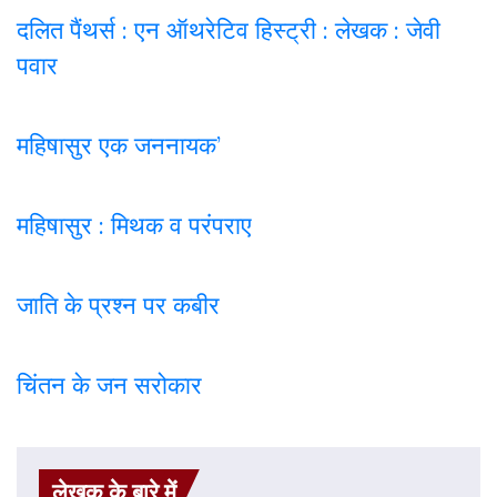
दलित पैंथर्स : एन ऑथरेटिव हिस्ट्री : लेखक : जेवी
पवार
महिषासुर एक जननायक’
महिषासुर : मिथक व परंपराए
जाति के प्रश्न पर कबी
र
चिंतन के जन सरोकार
लेखक के बारे में