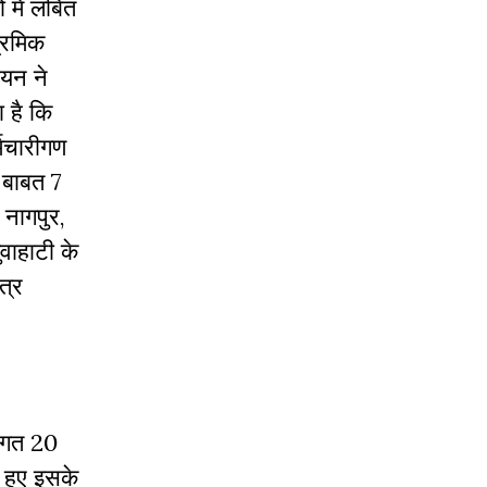
 में लंबित
्रमिक
ियन ने
 है कि
्मचारीगण
स बाबत 7
 नागपुर,
ुवाहाटी के
त्र
। गत 20
 हुए इसके