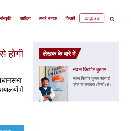
English
ंस्कृति
साहित्‍य
हमारे नायक
किताबें
से होगी
लेखक के बारे में
नवल किशोर कुमार
 विधानसभा
नवल किशोर कुमार फॉरवर्ड
प्रेस के संपादक (हिन्दी) हैं।
यालयों में
e