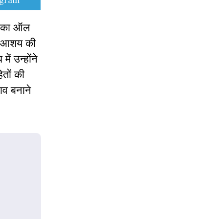
egram
ाचिका ऑल
इस आशय की
ं उन्होंने
ितों की
ाव बनाने