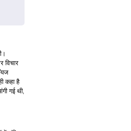
गी।
पर विचार
लॉयज
ही कहा है
ांगी गई थी,