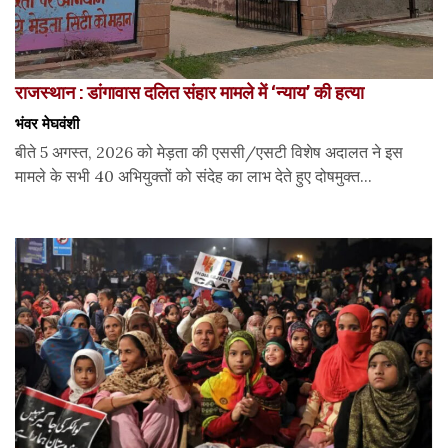
राजस्थान : डांगावास दलित संहार मामले में ‘न्याय’ की हत्या
भंवर मेघवंशी
बीते 5 अगस्त, 2026 को मेड़ता की एससी/एसटी विशेष अदालत ने इस
मामले के सभी 40 अभियुक्तों को संदेह का लाभ देते हुए दोषमुक्त...