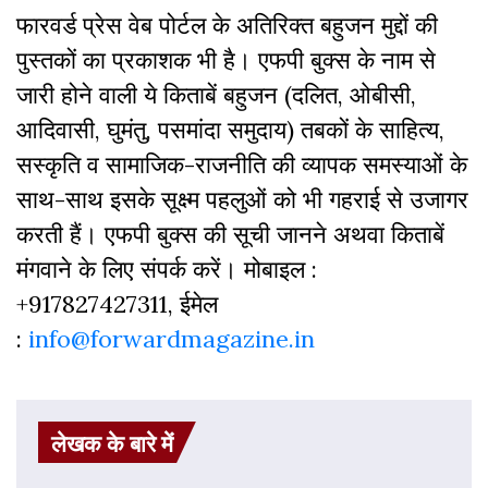
फारवर्ड प्रेस वेब पोर्टल के अतिरिक्‍त बहुजन मुद्दों की
पुस्‍तकों का प्रकाशक भी है। एफपी बुक्‍स के नाम से
जारी होने वाली ये किताबें बहुजन (दलित, ओबीसी,
आदिवासी, घुमंतु, पसमांदा समुदाय) तबकों के साहित्‍य,
सस्‍क‍ृति व सामाजिक-राजनीति की व्‍यापक समस्‍याओं के
साथ-साथ इसके सूक्ष्म पहलुओं को भी गहराई से उजागर
करती हैं। एफपी बुक्‍स की सूची जानने अथवा किताबें
मंगवाने के लिए संपर्क करें। मोबाइल :
+917827427311, ईमेल
:
info@forwardmagazine.in
लेखक के बारे में