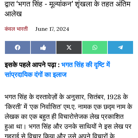
द्वारा ‘भगत सिंह - मूल्यांकन’ शृंखला के तहत अंतिम
आलेख
कंवल भारती
June 17, 2024
Share
Share
Share
Share
Share
Facebook
Like
X
WhatsApp
Teleg
on
on
on
on
on
on
(Twitter)
Facebook
इसके
पहले
आपने
पढ़ा
:
भगत
सिंह
की
दृष्टि
में
सांप्रदायिक
दंगों
का
इलाज
भगत सिंह के दस्तावेज़ों के अनुसार, सितंबर, 1928 के
‘किरती’ में ‘एक निर्वासित’ एम.ए. नामक एक छद्म नाम के
लेखक का एक बहुत ही विचारोत्तेजक लेख प्रकाशित
हुआ था। भगत सिंह और उनके साथियों ने इस लेख पर
गहराई से विचार किया और उसे अपने विचारों के