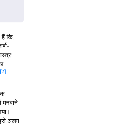
हैं कि,
वर्ण-
स्त्र’
का
[2]
िक
ं मनवाने
खाया।
ो इसे अलग