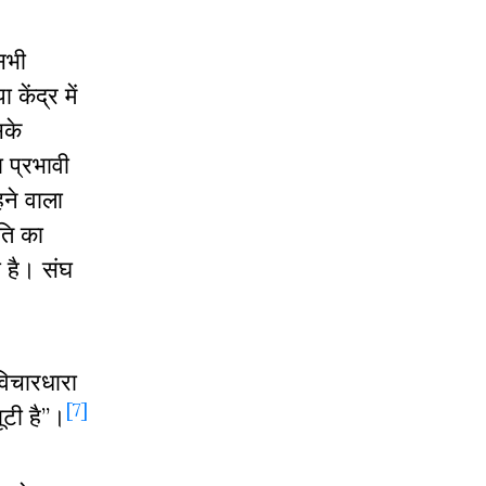
 सभी
ेंद्र में
सके
 प्रभावी
ने वाला
ति का
ा है। संघ
 विचारधारा
[7]
ूटी है”।