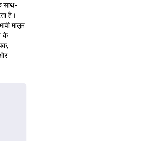
के साथ-
रता है।
रभावी मालूम
 के
यिक,
 और