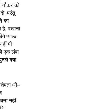
ार नौकर को
ो, परंतु
ने का
ा है, पखाना
ंगे प्याऊ
हीं पी
को एक लंबा
ुतले क्या
विशेषता थी–
व
चना नहीं
्धि