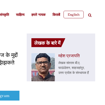
English
ंस्कृति
साहित्‍य
हमारे नायक
किताबें
लेखक के बारे में
े मुद्दों
महेश प्रजापति
ं झिझकते
लेखक संतराम बी.ए.
फाऊंडेशन, शाहजहांपुर,
उत्तर प्रदेश के संस्थापक हैं
e
egram