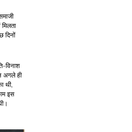
यसमाजी
ं मिलता
छ दिनों
ति-विनाश
न अगले ही
का थी,
काम इस
 थी।