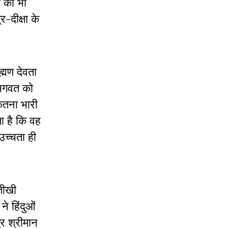
ं को भी
र-दीक्षा के
ह्मण देवता
 भगवत को
ितना भारी
ा है कि वह
उच्चता ही
-तीखी
े हिंदुओं
्र श्रीमान