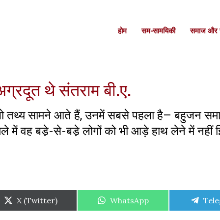
होम
सम-सामयिकी
समाज और स
अग्रदूत थे संतराम बी.ए.
थ्य सामने आते हैं, उनमें सबसे पहला है– बहुजन समाज क
ें वह बडे़-से-बडे़ लोगों को भी आड़े हाथ लेने में नही
Share
Share
Shar
X (Twitter)
WhatsApp
Tel
on
on
on