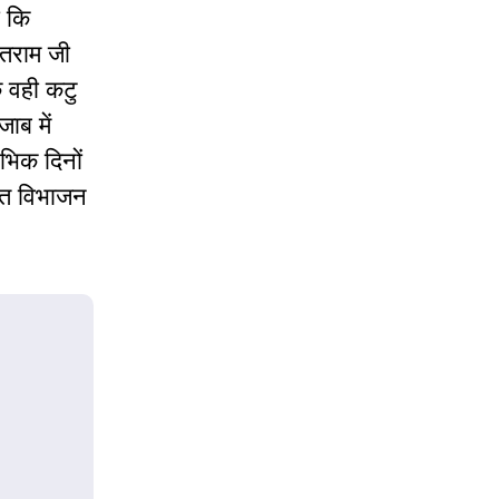
ा कि
ंतराम जी
े वही कटु
ाब में
भिक दिनों
ारत विभाजन