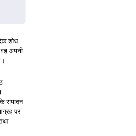
ैदिक शोध
ें वह अपनी
ुआ।
आठ
ा
नके संपादन
 आग्रह पर
 तथा