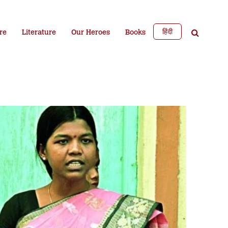
हिंदी
re
Literature
Our Heroes
Books