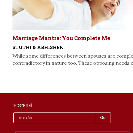
Marriage Mantra: You Complete Me
STUTHI & ABHISHEK
While some differences between spouses are comple
contradictory in nature too. These opposing needs o
सदस्यता लें