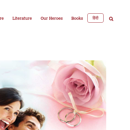
हिंदी
re
Literature
Our Heroes
Books