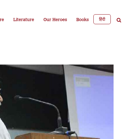
हिंदी
re
Literature
Our Heroes
Books