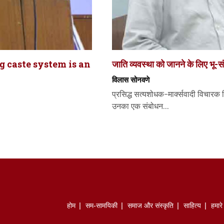
g caste system is an
जाति व्यवस्था को जानने के लिए भू-
विलास सोनवणे
प्रसिद्ध सत्यशोधक-मार्क्सवादी विचार
उनका एक संबोधन...
होम
सम-सामयिकी
समाज और संस्कृति
साहित्‍य
हमार