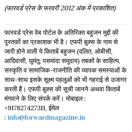
(
फारवर्ड
प्रेस
के
फरवरी
2012
अंक
में
प्रकाशित
)
फारवर्ड प्रेस वेब पोर्टल के अतिरिक्‍त बहुजन मुद्दों की
पुस्‍तकों का प्रकाशक भी है। एफपी बुक्‍स के नाम से
जारी होने वाली ये किताबें बहुजन (दलित, ओबीसी,
आदिवासी, घुमंतु, पसमांदा समुदाय) तबकों के साहित्‍य,
सस्‍क‍ृति व सामाजिक-राजनीति की व्‍यापक समस्‍याओं के
साथ-साथ इसके सूक्ष्म पहलुओं को भी गहराई से उजागर
करती हैं। एफपी बुक्‍स की सूची जानने अथवा किताबें
मंगवाने के लिए संपर्क करें। मोबाइल :
+917827427311, ईमेल
:
info@forwardmagazine.in