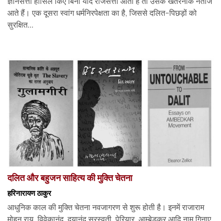
ज्ञानसत्ता हासिल किए बिना यदि राजसत्ता आती है तो उसके खतरनाक नतीजे
आते हैं। एक दूसरा स्वांग धर्मनिरपेक्षता का है, जिससे दलित-पिछड़ों को
सुरक्षित...
दलित और बहुजन साहित्य की मुक्ति चेतना
हरिनारायण ठाकुर
आधुनिक काल की मुक्ति चेतना नवजागरण से शुरू होती है। इनमें राजाराम
मोहन राय, विवेकानंद, दयानंद सरस्वती, पेरियार, आम्बेडकर आदि नाम गिनाए