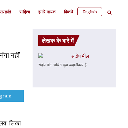
English
ंस्कृति
साहित्‍य
हमारे नायक
किताबें
लेखक के बारे में
ंगा नहीं
संदीप मील
संदीप मील चर्चित युवा कहानीकार हैं
e
egram
ालय’ लिखा