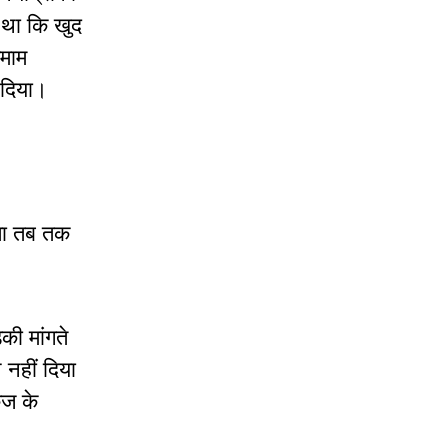
 था कि खुद
तमाम
 दिया।
ेता तब तक
ी मांगते
नहीं दिया
कज के