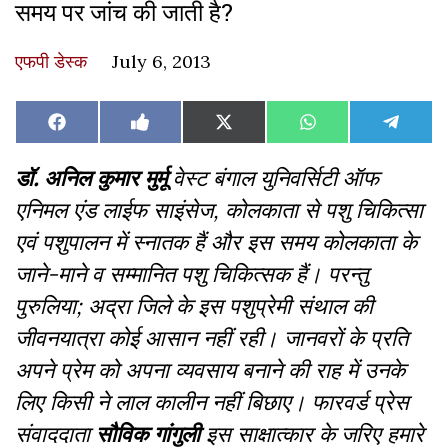
समय पर जांच की जाती है?
एफपी डेस्‍क
July 6, 2013
Share
Share
Share
Share
Share
Facebook
Like
X
WhatsApp
Teleg
on
on
on
on
on
on
(Twitter)
Facebook
डॉ
. अनिल कुमार मुर्मू
वेस्ट बंगाल युनिवर्सिटी ऑफ
एनिमल एंड लाईफ साइंसेज,
कोलकाता से पशु चिकित्सा
एवं पशुपालन में स्नातक हैं और इस समय कोलकाता के
जाने-माने व सम्मानित पशु चिकित्सक हैं। परन्तु
पुरुलिया;
अद्रा जिले के इस पशुप्रेमी संथाल की
जीवनयात्रा कोई आसान नहीं रही। जानवरों के प्रति
अपने प्रेम को अपना व्यवसाय बनाने की राह में उनके
लिए किसी ने लाल कालीन नहीं बिछाए। फारवर्ड प्रेस
संवाददाता
सौविक गांगुली
इस साक्षात्कार के जरिए हमारे