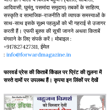
आदिवासी, घुमंतु, पसमांदा समुदाय) तबकों के साहित्‍य,
सस्‍क‍ृति व सामाजिक-राजनीति की व्‍यापक समस्‍याओं के
साथ-साथ इसके सूक्ष्म पहलुओं को भी गहराई से उजागर
करती हैं। एफपी बुक्‍स की सूची जानने अथवा किताबें
मंगवाने के लिए संपर्क करें। मोबाइल :
+917827427311, ईमेल
:
info@forwardmagazine.in
फारवर्ड प्रेस की किताबें किंडल पर प्रिंट की तुलना में
सस्ते दामों पर उपलब्ध हैं। कृपया इन लिंकों पर देखें