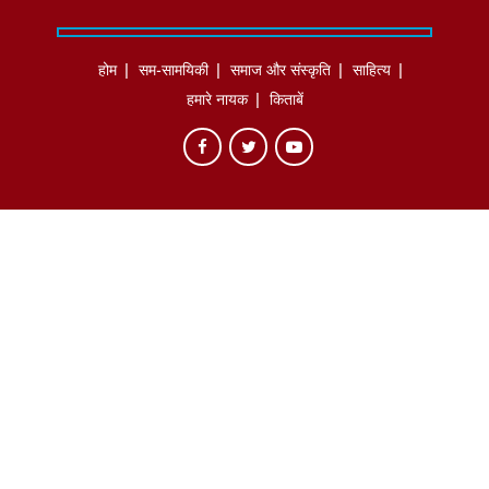
होम
सम-सामयिकी
समाज और संस्कृति
साहित्‍य
हमारे नायक
किताबें