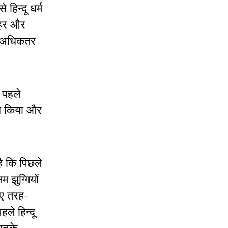
हिन्दू धर्म
 शहर और
से अधिकतर
 पहले
ोध किया और
है कि पिछले
म झुग्गियों
 लिए तरह-
ले हिन्दू