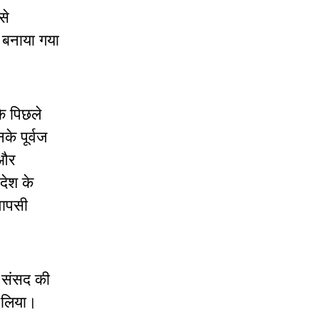
से
 बनाया गया
कि पिछले
े पूर्वज
 और
देश के
वापसी
र संसद की
़ लिया।