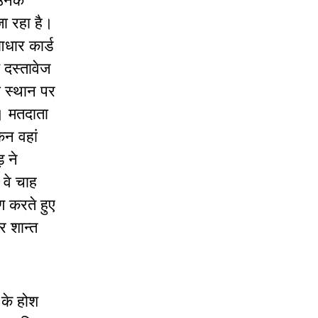
 उनके
जा रहा है।
आधार कार्ड
 दस्तावेज
ी स्थान पर
। मतदाता
िन वहां
 ने
 वे चाह
ण करते हुए
र शान्त
 के होश