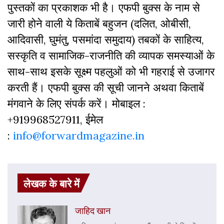
पुस्‍तकों का प्रकाशक भी है। एफपी बुक्‍स के नाम से
जारी होने वाली ये किताबें बहुजन (दलित, ओबीसी,
आदिवासी, घुमंतु, पसमांदा समुदाय) तबकों के साहित्‍य,
सस्‍क‍ृति व सामाजिक-राजनीति की व्‍यापक समस्‍याओं के
साथ-साथ इसके सूक्ष्म पहलुओं को भी गहराई से उजागर
करती हैं। एफपी बुक्‍स की सूची जानने अथवा किताबें
मंगवाने के लिए संपर्क करें। मोबाइल :
+919968527911, ईमेल
:
info@forwardmagazine.in
लेखक के बारे में
जाहिद खान