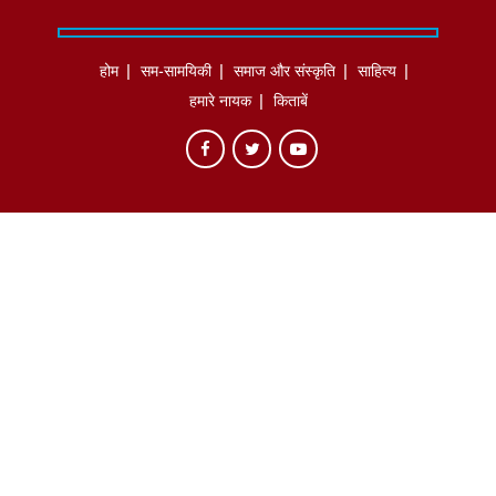
होम
सम-सामयिकी
समाज और संस्कृति
साहित्‍य
हमारे नायक
किताबें