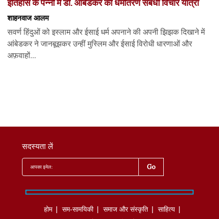
इतिहास के पन्नों में डॉ. आंबेडकर की धर्मांतरण संबंधी विचार यात्रा
शाहनवाज आलम
सवर्ण हिंदुओं को इस्लाम और ईसाई धर्म अपनाने की अपनी झिझक दिखाने में
आंबेडकर ने जानबूझकर उन्हीं मुस्लिम और ईसाई विरोधी धारणाओं और
अफ़वाहों...
सदस्यता लें
होम
सम-सामयिकी
समाज और संस्कृति
साहित्‍य