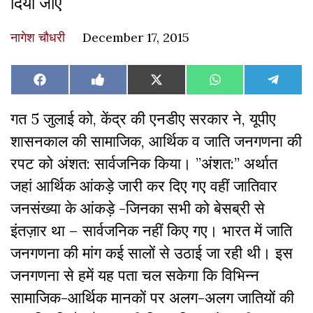
दिया जाए
नागेश चौधरी
December 17, 2015
Share
Share
Share
Share
Share
Facebook
Like
X
WhatsApp
Teleg
on
on
on
on
on
on
(Twitter)
Facebook
गत 5 जुलाई को, केंद्र की एनडीए सरकार ने, यूपीए
शासनकाल की सामाजिक, आर्थिक व जाति जनगणना की
रपट को अंशत: सार्वजनिक किया। ”अंशत:” अर्थात
जहां आर्थिक आंकड़े जारी कर दिए गए वहीं जातिवार
जनसंख्या के आंकड़े -जिनका सभी को बेसब्री से
इंतज़ार था – सार्वजनिक नहीं किए गए। भारत में जाति
जनगणना की मांग कई सालों से उठाई जा रही थी। इस
जनगणना से हमें यह पता चल सकेगा कि विभिन्न
सामाजिक-आर्थिक मानकों पर अलग-अलग जातियों की