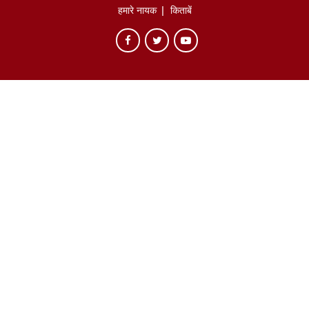
हमारे नायक
किताबें