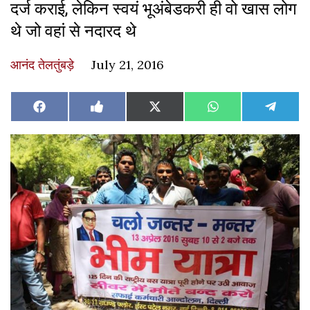
दर्ज कराई, लेकिन स्वयं भूअंबेडकरी ही वो खास लोग
थे जो वहां से नदारद थे
आनंद तेलतुंबड़े
July 21, 2016
Share
Share
Share
Share
Share
Facebook
Like
X
WhatsApp
Teleg
on
on
on
on
on
on
(Twitter)
Facebook