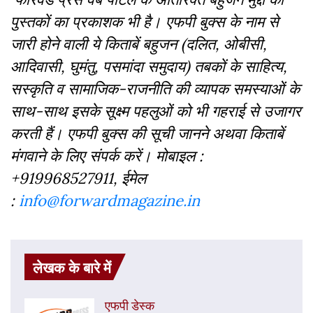
पुस्‍तकों का प्रकाशक भी है। एफपी बुक्‍स के नाम से
जारी होने वाली ये किताबें बहुजन (दलित, ओबीसी,
आदिवासी, घुमंतु, पसमांदा समुदाय) तबकों के साहित्‍य,
सस्‍क‍ृति व सामाजिक-राजनीति की व्‍यापक समस्‍याओं के
साथ-साथ इसके सूक्ष्म पहलुओं को भी गहराई से उजागर
करती हैं। एफपी बुक्‍स की सूची जानने अथवा किताबें
मंगवाने के लिए संपर्क करें। मोबाइल :
+919968527911, ईमेल
:
info@forwardmagazine.in
लेखक के बारे में
एफपी डेस्‍क