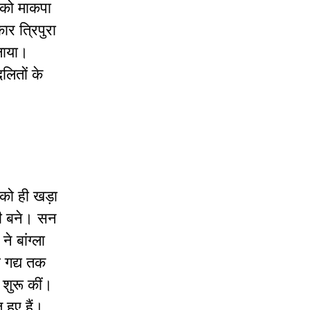
ी को माकपा
र त्रिपुरा
लाया।
लितों के
को ही खड़ा
ही बने। सन
 बांग्ला
े गद्य तक
 शुरू कीं।
हुए हैं।