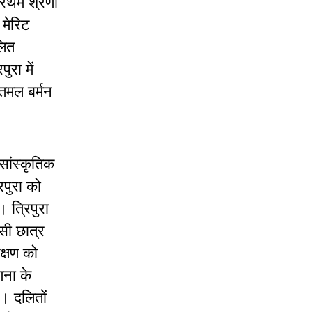
्रथम श्रेणी
 मेरिट
लित
ुरा में
तमल बर्मन
 सांस्कृतिक
िपुरा को
 त्रिपुरा
सी छात्र
क्षण को
णना के
। दलितों