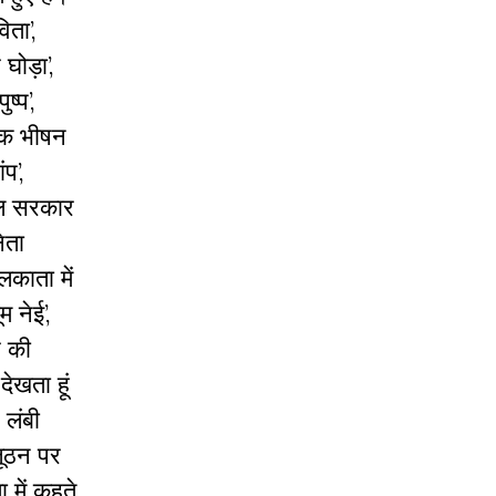
िता’,
घोड़ा’,
ष्प’,
‘टक भीषन
प’,
निल सरकार
ेता
काता में
म नेई’,
र की
देखता हूं
 लंबी
जूठन पर
ा में कहते