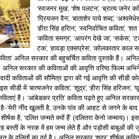
‘स्वजनर मुख’, ‘शेष पलटन’, ‘ब्रात्य जनेर कव
‘प्रियजन वैन’, ‘बाताशेर पाये शब्द’, ‘अश्वमेधेर 
‘हीरा सिंह हरिान’, ‘स्वनिर्वाचित कविता’, ‘शत पु
‘कविता समग्र’, ‘आपरंग देखे जा’, ‘सर्कस’, 
टक’, ‘हावड़ा एक्सप्रेस’, ‘कोलकातार काल सां
्ठ कविता’ अनिल सरकार की बहुचर्चित कविता पुस्तकें हैं। अ
हैं। अनिल सरकार की कविताओं की आवृत्ति वरिष्ठ फिल्म अभिन
ादी कविताओं की सौमित्र द्वारा की गई आवृत्ति की सीडी कोल
सीडी में ‘बात्यजनेर कविता’, ‘शूद्र’, ‘हीरा सिंह हरिजन’, ‘घू
कविताएं हैं। ‘आंबेडकर प्रति’ कविता पढ़ते हुए अनिल सरका
ा है-‘मेरी नींद खुलती है, उनके पांव की आहट से जगने के बाद 
्षक है, ‘दलित जन्मते क्यों हैं’ (दलितरा केनो जन्माय)। इस
 बस्ती के नरक में हम जन्म लेते हैं और पड़ोसी बाबुओं की 
 भारत के दलितों का दर्द है। अनिल सरकार ‘शूद्र’ शीर्षक कवित