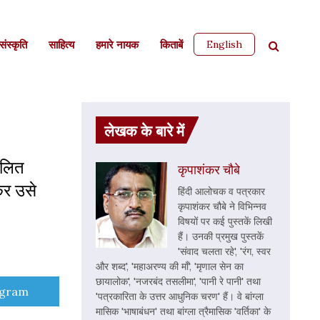
English
ंस्कृति
साहित्‍य
हमारे नायक
किताबें
लेखक के बारे में
दलित
कृपाशंकर चौबे
़कर उसे
हिंदी आलोचक व पत्रकार
कृपाशंकर चौबे ने विभिन्नव
विषयों पर कई पुस्तकें लिखी
हैं। उनकी प्रमुख पुस्तकें
'संवाद चलता रहे', 'रंग, स्वर
और शब्द', 'महाअरण्य की माँ', 'मृणाल सेन का
छायालोक', 'नजरबंद तसलीमा', 'पानी रे पानी' तथा
e
egram
'पत्रकारिता के उत्तर आधुनिक चरण' हैं। वे बांग्ला
मासिक 'भाषाबंधन' तथा बांग्ला त्रैमासिक 'वर्तिका' के