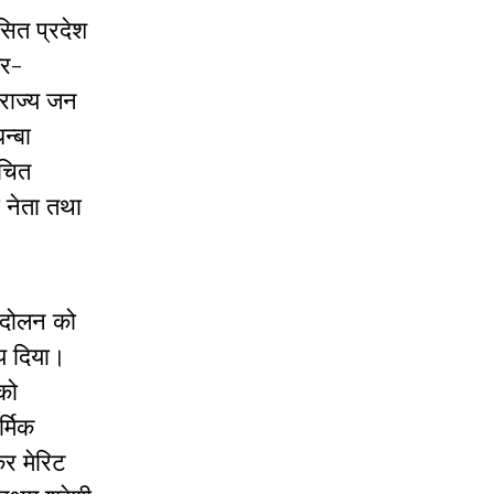
सित प्रदेश
ैर-
 राज्य जन
न्बा
ूचित
ा नेता तथा
ंदोलन को
ष्य दिया।
 को
्मिक
कर मेरिट