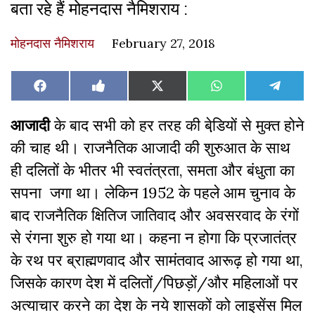
बता रहे हैं मोहनदास नैमिशराय :
मोहनदास नैमिशराय
February 27, 2018
Share
Share
Share
Share
Share
Facebook
Like
X
WhatsApp
Teleg
on
on
on
on
on
on
(Twitter)
Facebook
आजादी
के बाद सभी को हर तरह की बेडि़यों से मुक्त होने
की चाह थी। राजनैतिक आजादी की शुरुआत के साथ
ही दलितों के भीतर भी स्वतंत्रता, समता और बंधुता का
सपना जगा था। लेकिन 1952 के पहले आम चुनाव के
बाद राजनैतिक क्षितिज जातिवाद और अवसरवाद के रंगों
से रंगना शुरु हो गया था। कहना न होगा कि प्रजातंत्र
के रथ पर ब्राह्मणवाद और सामंतवाद आरूढ़ हो गया था,
जिसके कारण देश में दलितों/पिछड़ों/और महिलाओं पर
अत्याचार करने का देश के नये शासकों को लाइसेंस मिल